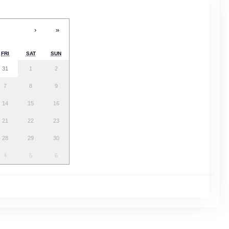
›
»
FRI
SAT
SUN
31
1
2
7
8
9
14
15
16
21
22
23
28
29
30
4
5
6