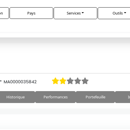
on
Pays
Services
Outils
-
MA0000035842
Historique
Performances
Portefeuille
I