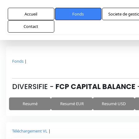
Accueil
Fonds
Societe de gesti
Contact
Fonds
|
DIVERSIFIE
-
FCP CAPITAL BALANCE
Resumé
Resumé EUR
Resumé USD
Téléchargement VL
|