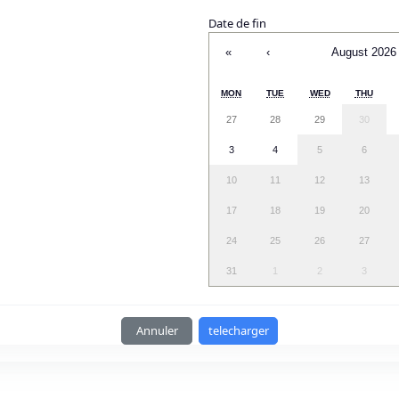
Date de fin
«
‹
August 2026
MON
TUE
WED
THU
27
28
29
30
3
4
5
6
10
11
12
13
17
18
19
20
24
25
26
27
31
1
2
3
Annuler
telecharger