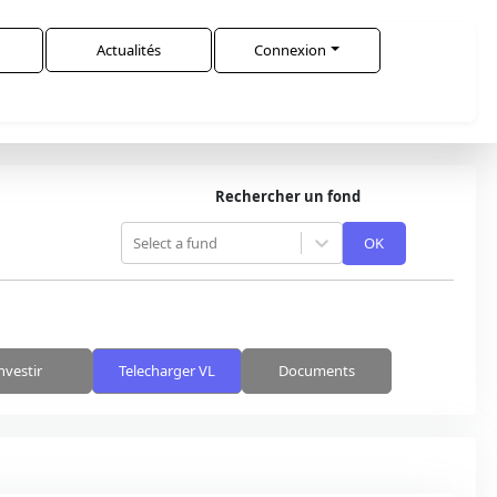
Actualités
Connexion
Rechercher un fond
Select a fund
OK
nvestir
Telecharger VL
Documents