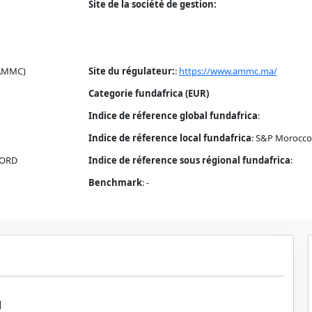
Site de la société de gestion:
(AMMC)
Site du régulateur:
:
https://www.ammc.ma/
Categorie fundafrica (EUR)
Indice de réference global fundafrica
:
Indice de réference local fundafrica
:
S&P Morocco 
NORD
Indice de réference sous régional fundafrica
:
Benchmark
:
-
1