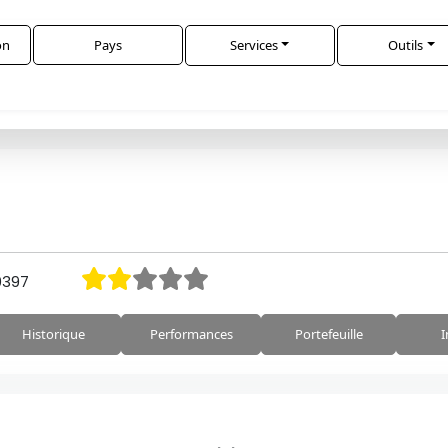
on
Pays
Services
Outils
0397
Historique
Performances
Portefeuille
I