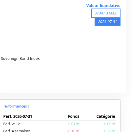
Valeur liquidative
3708.13
MAD
2026-07-31
Sovereign Bond Index
Performances
|
Perf.
2026-07-31
Fonds
Catégorie
Perf. veille
0.07
%
0.00
%
Perf. 4 semaines
-0.10
%
0.22
%