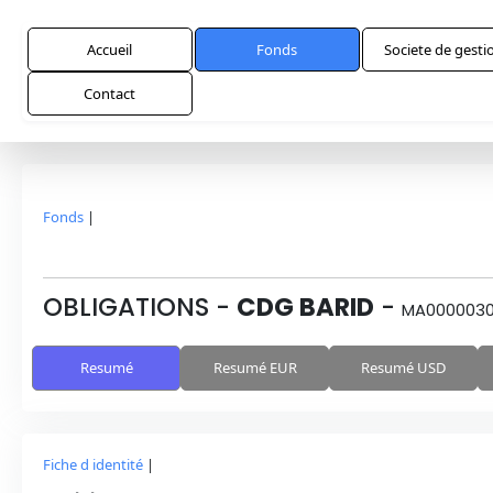
Accueil
Fonds
Societe de gesti
Contact
Fonds
|
OBLIGATIONS
-
CDG BARID
-
MA000003
Resumé
Resumé EUR
Resumé USD
Fiche d identité
|