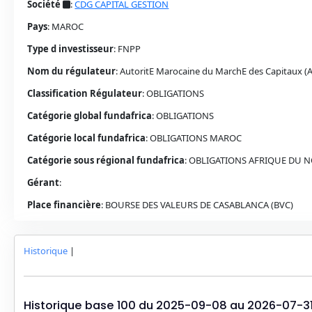
Société
:
CDG CAPITAL GESTION
Pays
:
MAROC
Type d investisseur
:
FNPP
Nom du régulateur
:
AutoritE Marocaine du MarchE des Capitaux 
Classification Régulateur
:
OBLIGATIONS
Catégorie global fundafrica
:
OBLIGATIONS
Catégorie local fundafrica
:
OBLIGATIONS
MAROC
Catégorie sous régional fundafrica
:
OBLIGATIONS AFRIQUE DU 
Gérant
:
Place financière
:
BOURSE DES VALEURS DE CASABLANCA (BVC)
Historique
|
Historique base 100 du
2025-09-08
au
2026-07-3