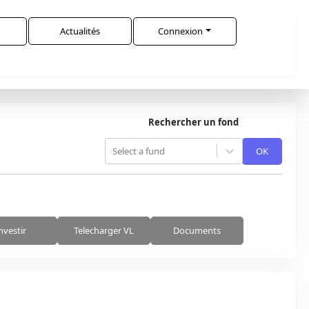
Actualités
Connexion
Rechercher un fond
Select a fund
OK
nvestir
Telecharger VL
Documents