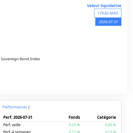
Valeur liquidative
179.82
MAD
2026-07-31
Sovereign Bond Index
Performances
|
Perf.
2026-07-31
Fonds
Catégorie
Perf. veille
0.03
%
0.00
%
Perf. 4 semaines
0.12
%
0.22
%