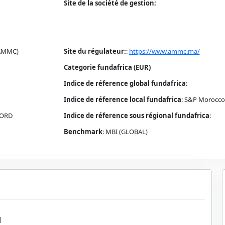
Site de la société de gestion:
(AMMC)
Site du régulateur:
:
https://www.ammc.ma/
Categorie fundafrica (EUR)
Indice de réference global fundafrica
:
Indice de réference local fundafrica
:
S&P Morocco 
NORD
Indice de réference sous régional fundafrica
:
Benchmark
:
MBI (GLOBAL)
1