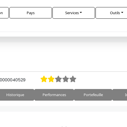
on
Pays
Services
Outils
0000040529
Historique
Performances
Portefeuille
I