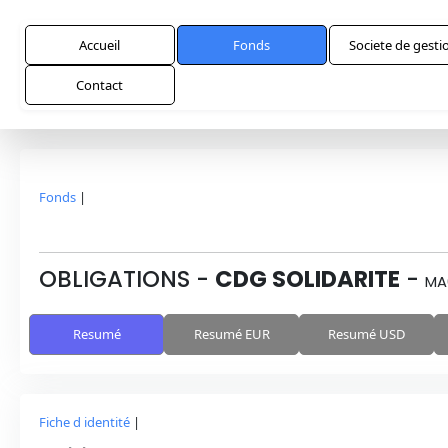
Accueil
Fonds
Societe de gesti
Contact
Fonds
|
OBLIGATIONS
-
CDG SOLIDARITE
-
MA
Resumé
Resumé EUR
Resumé USD
Fiche d identité
|