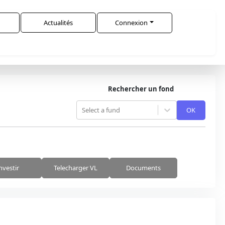
Actualités
Connexion
Rechercher un fond
Select a fund
OK
nvestir
Telecharger VL
Documents