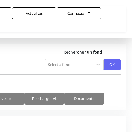
Actualités
Connexion
Rechercher un fond
Select a fund
OK
nvestir
Telecharger VL
Documents