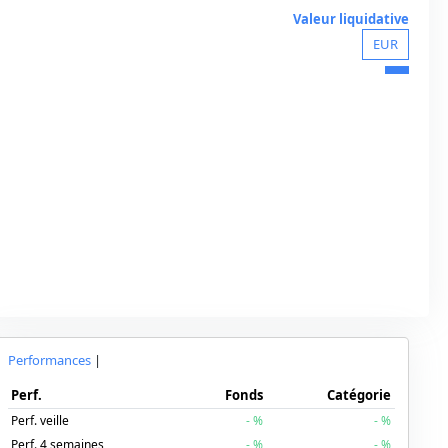
Valeur liquidative
EUR
Performances
|
Perf.
Fonds
Catégorie
Perf. veille
-
%
-
%
Perf. 4 semaines
-
%
-
%