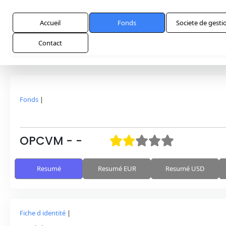
Accueil
Fonds
Societe de gesti
Contact
Fonds
|
OPCVM
-
-
Resumé
Resumé EUR
Resumé USD
Fiche d identité
|