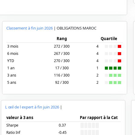
Classement à fin
juin 2026
|
OBLIGATIONS MAROC
Rang
Quartile
3 mois
272 / 300
4
6 mois
267 / 300
4
YTD
270 / 300
4
1 an
17 / 300
1
3 ans
116 / 300
2
5 ans
92 / 300
2
L œil de l expert à fin
juin 2026
|
valeur à 3 ans
Par rapport à la Cat
Sharpe
0.37
Ratio Inf
-0.45