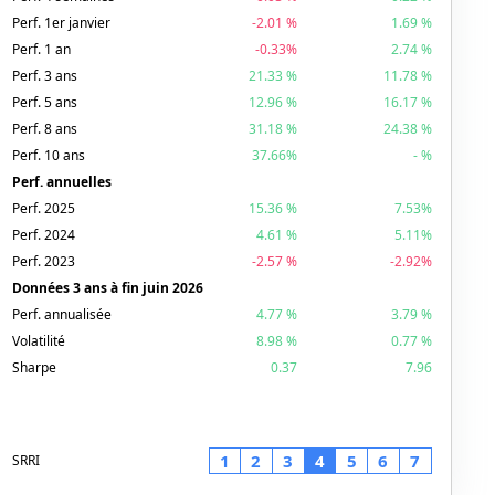
Perf. 1er janvier
-2.01
%
1.69
%
Perf. 1 an
-0.33
%
2.74
%
Perf. 3 ans
21.33
%
11.78
%
Perf. 5 ans
12.96
%
16.17
%
Perf. 8 ans
31.18
%
24.38
%
Perf. 10 ans
37.66
%
-
%
Perf. annuelles
Perf.
2025
15.36
%
7.53%
Perf.
2024
4.61
%
5.11%
Perf.
2023
-2.57
%
-2.92%
Données 3 ans à fin
juin 2026
Perf. annualisée
4.77
%
3.79
%
Volatilité
8.98
%
0.77
%
Sharpe
0.37
7.96
1
2
3
4
5
6
7
SRRI