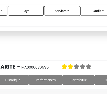
on
Pays
Services
Outils
DARITE
-
MA0000036535
Historique
Performances
Portefeuille
I