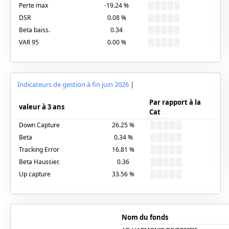
Perte max
-19.24
%
DSR
0.08
%
Beta baiss.
0.34
VAR 95
0.00
%
Indicateurs de gestion à fin
juin 2026
|
Par rapport à la
valeur à 3 ans
Cat
Down Capture
26.25
%
Beta
0.34
%
Tracking Error
16.81
%
Beta Haussier.
0.36
Up capture
33.56
%
Nom du fonds