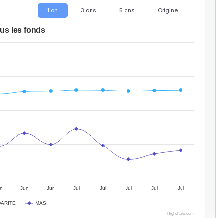
1 an
3 ans
5 ans
Origine
us les fonds
n
Jun
Jun
Jul
Jul
Jul
Jul
Jul
DARITE
MASI
Highcharts.com