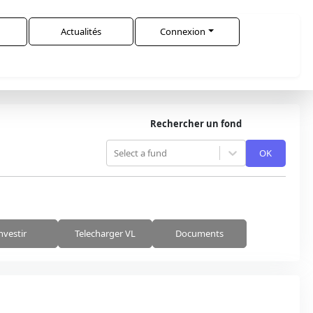
Actualités
Connexion
Rechercher un fond
Select a fund
OK
nvestir
Telecharger VL
Documents