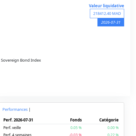
Valeur liquidative
218412.40
MAD
2026-07-31
Sovereign Bond Index
Performances
|
Perf.
2026-07-31
Fonds
Catégorie
Perf. veille
0.05
%
0.00
%
Perf. 4 semaines
-0.03
%
0.22
%