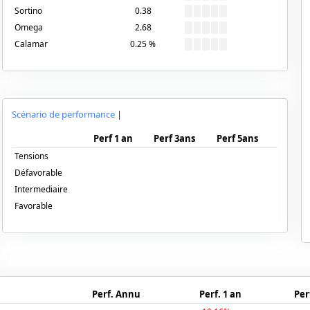
Sortino
0.38
Omega
2.68
Calamar
0.25
%
Scénario de performance
|
Perf 1 an
Perf 3ans
Perf 5ans
Tensions
Défavorable
Intermediaire
Favorable
Perf. Annu
Perf. 1 an
Per