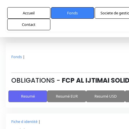
Accueil
Fonds
Societe de gesti
Contact
Fonds
|
OBLIGATIONS
-
FCP AL IJTIMAI SOLI
Resumé
Resumé EUR
Resumé USD
Fiche d identité
|