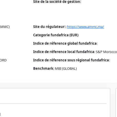
Site de la société de gestion:
(AMMC)
Site du régulateur:
:
https://www.ammc.ma/
Categorie fundafrica (EUR)
Indice de réference global fundafrica
:
Indice de réference local fundafrica
:
S&P Morocco 
NORD
Indice de réference sous régional fundafrica
:
Benchmark
:
MBI (GLOBAL)
1