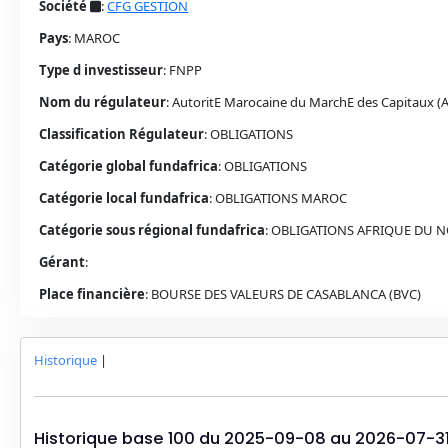
Société
:
CFG GESTION
Pays
:
MAROC
Type d investisseur
:
FNPP
Nom du régulateur
:
AutoritE Marocaine du MarchE des Capitaux 
Classification Régulateur
:
OBLIGATIONS
Catégorie global fundafrica
:
OBLIGATIONS
Catégorie local fundafrica
:
OBLIGATIONS
MAROC
Catégorie sous régional fundafrica
:
OBLIGATIONS AFRIQUE DU 
Gérant
:
Place financière
:
BOURSE DES VALEURS DE CASABLANCA (BVC)
Historique
|
Historique base 100 du
2025-09-08
au
2026-07-3