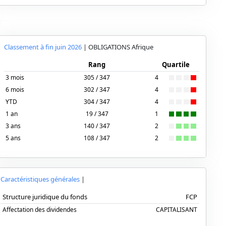
Classement à fin
juin 2026
|
OBLIGATIONS
Afrique
Rang
Quartile
3 mois
305 / 347
4
6 mois
302 / 347
4
YTD
304 / 347
4
1 an
19 / 347
1
3 ans
140 / 347
2
5 ans
108 / 347
2
Caractéristiques générales
|
Structure juridique du fonds
FCP
Affectation des dividendes
CAPITALISANT