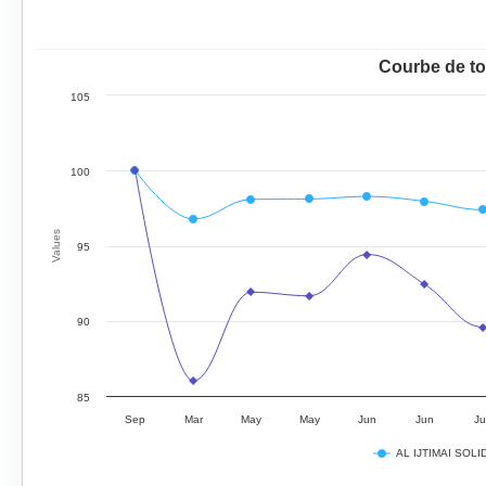
Courbe de to
105
100
Values
95
90
85
Sep
Mar
May
May
Jun
Jun
Ju
AL IJTIMAI SOLI