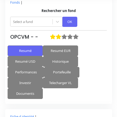
Fonds
|
Rechercher un fond
Select a fund
OK
OPCVM
-
-
Resumé
Resumé EUR
Resumé USD
Historique
Performances
Portefeuille
Investir
Telecharger VL
Documents
Fiche d identité
|