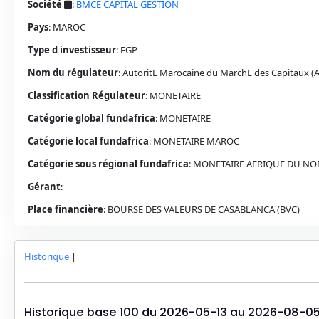
Société
:
BMCE CAPITAL GESTION
Pays
:
MAROC
Type d investisseur
:
FGP
Nom du régulateur
:
AutoritE Marocaine du MarchE des Capitaux 
Classification Régulateur
:
MONETAIRE
Catégorie global fundafrica
:
MONETAIRE
Catégorie local fundafrica
:
MONETAIRE
MAROC
Catégorie sous régional fundafrica
:
MONETAIRE AFRIQUE DU NO
Gérant
:
Place financière
:
BOURSE DES VALEURS DE CASABLANCA (BVC)
Historique
|
Historique base 100 du
2026-05-13
au
2026-08-0