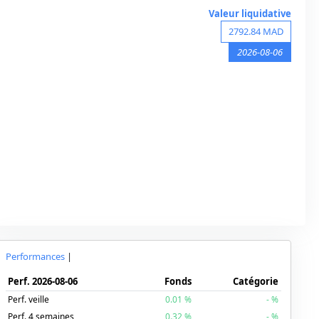
Valeur liquidative
2792.84
MAD
2026-08-06
Performances
|
Perf.
2026-08-06
Fonds
Catégorie
Perf. veille
0.01
%
-
%
Perf. 4 semaines
0.32
%
-
%