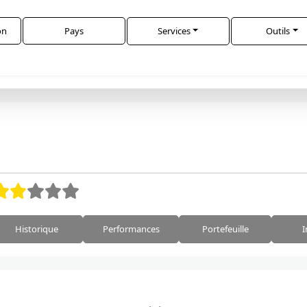
on
Pays
Services
Outils
Historique
Performances
Portefeuille
I