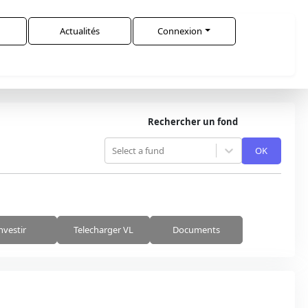
Actualités
Connexion
Rechercher un fond
Select a fund
OK
nvestir
Telecharger VL
Documents