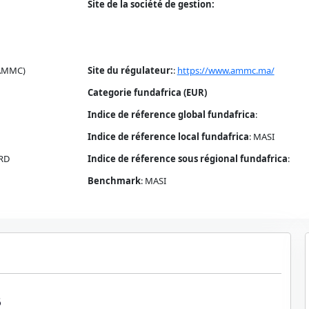
Site de la société de gestion:
(AMMC)
Site du régulateur:
:
https://www.ammc.ma/
Categorie fundafrica (EUR)
Indice de réference global fundafrica
:
Indice de réference local fundafrica
:
MASI
RD
Indice de réference sous régional fundafrica
:
Benchmark
:
MASI
5