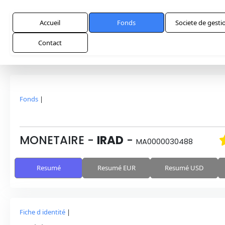
Accueil
Fonds
Societe de gesti
Contact
Fonds
|
MONETAIRE
-
IRAD
-
MA0000030488
Resumé
Resumé EUR
Resumé USD
Fiche d identité
|