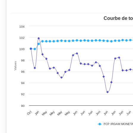
Courbe de to
104
102
100
98
Values
96
94
92
90
May
Jun
Jun
Jan
May
Jun
Jun
Oct
May
Jun
Jun
May
Jun
Jun
FCP IRGAM MONETA