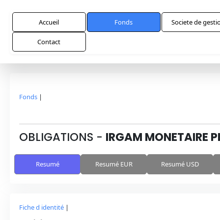
Accueil
Fonds
Societe de gesti
Contact
Fonds
|
OBLIGATIONS
-
IRGAM MONETAIRE P
Resumé
Resumé EUR
Resumé USD
Fiche d identité
|