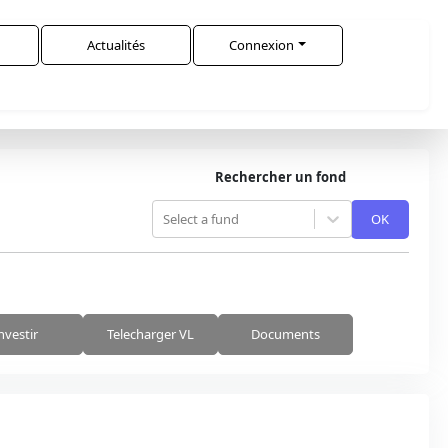
Actualités
Connexion
Rechercher un fond
Select a fund
OK
nvestir
Telecharger VL
Documents