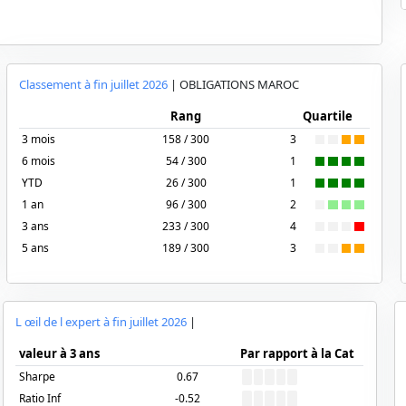
Classement à fin
juillet 2026
|
OBLIGATIONS MAROC
Rang
Quartile
3 mois
158 / 300
3
6 mois
54 / 300
1
YTD
26 / 300
1
1 an
96 / 300
2
3 ans
233 / 300
4
5 ans
189 / 300
3
L œil de l expert à fin
juillet 2026
|
valeur à 3 ans
Par rapport à la Cat
Sharpe
0.67
Ratio Inf
-0.52