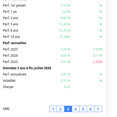
Perf. 1er janvier
3.16
%
-
%
Perf. 1 an
3.25
%
-
%
Perf. 3 ans
8.87
%
-
%
Perf. 5 ans
12.38
%
-
%
Perf. 8 ans
21.43
%
-
%
Perf. 10 ans
27.36
%
-
%
Perf. annuelles
Perf.
2025
3.24
%
7.53%
Perf.
2024
0.85
%
5.11%
Perf.
2023
3.01
%
-2.92%
Données 3 ans à fin
juillet 2026
Perf. annualisée
2.87
%
-
%
Volatilité
2.15
%
-
%
Sharpe
0.67
-
1
2
3
4
5
6
7
SRRI