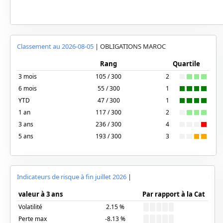
Classement au
2026-08-05
|
OBLIGATIONS MAROC
Rang
Quartile
3 mois
105 / 300
2
6 mois
55 / 300
1
YTD
47 / 300
1
1 an
117 / 300
2
3 ans
236 / 300
4
5 ans
193 / 300
3
Indicateurs de risque à fin
juillet 2026
|
valeur à 3 ans
Par rapport à la Cat
Volatilité
2.15
%
Perte max
-8.13
%