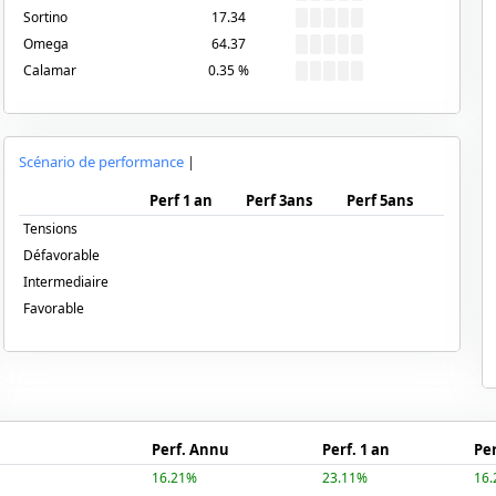
Sortino
17.34
Omega
64.37
Calamar
0.35
%
Scénario de performance
|
Perf 1 an
Perf 3ans
Perf 5ans
Tensions
Défavorable
Intermediaire
Favorable
Perf. Annu
Perf. 1 an
Per
16.21%
23.11%
16