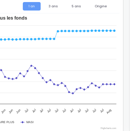
1 an
3 ans
5 ans
Origine
us les fonds
Jul
Jun
Jul
Jul
Jul
Jul
Jul
Jul
Jun
Jul
Jul
Aug
Jun
Jul
Jul
IRE PLUS
MASI
Highcharts.com