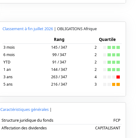
Classement à fin
juillet 2026
|
OBLIGATIONS
Afrique
Rang
Quartile
3 mois
145 / 347
2
6 mois
99 / 347
2
YTD
91 / 347
2
1 an
144 / 347
2
3 ans
263 / 347
4
5 ans
216 / 347
3
Caractéristiques générales
|
Structure juridique du fonds
FCP
Affectation des dividendes
CAPITALISANT