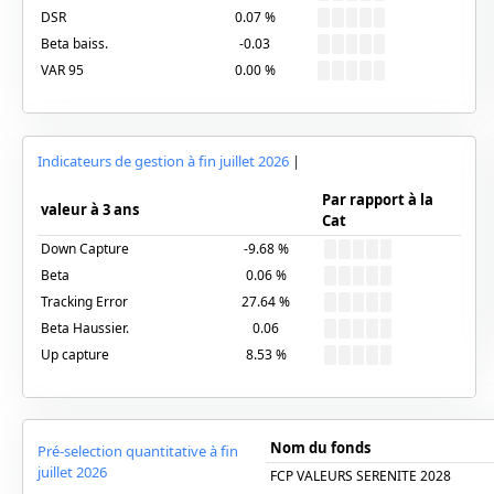
DSR
0.07
%
Beta baiss.
-0.03
VAR 95
0.00
%
Indicateurs de gestion à fin
juillet 2026
|
Par rapport à la
valeur à 3 ans
Cat
Down Capture
-9.68
%
Beta
0.06
%
Tracking Error
27.64
%
Beta Haussier.
0.06
Up capture
8.53
%
Nom du fonds
Pré-selection quantitative à fin
juillet 2026
FCP VALEURS SERENITE 2028