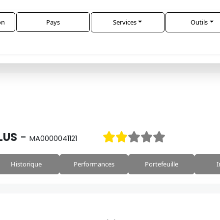
on
Pays
Services
Outils
LUS
-
MA0000041121
Historique
Performances
Portefeuille
I