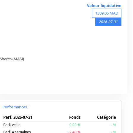
Valeur liquidative
1309.05
MAD
2026-07-31
Shares (MASI)
Performances
|
Perf.
2026-07-31
Fonds
Catégorie
Perf. veille
0.93
%
-
%
Perf. 4 semaines
-2.40
%
-
%