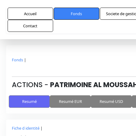
Accueil
Fonds
Societe de gesti
Contact
Fonds
|
ACTIONS
-
PATRIMOINE AL MOUSS
Resumé
Resumé EUR
Resumé USD
Fiche d identité
|