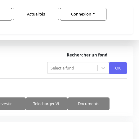
Actualités
Connexion
Rechercher un fond
Select a fund
OK
nvestir
Telecharger VL
Documents