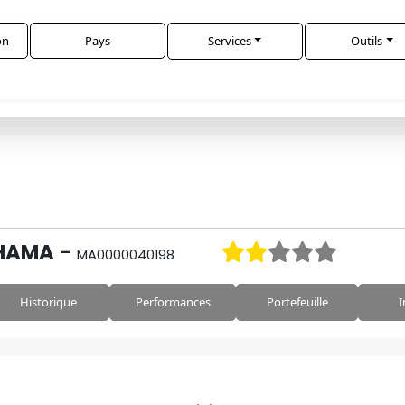
on
Pays
Services
Outils
AHAMA
-
MA0000040198
Historique
Performances
Portefeuille
I