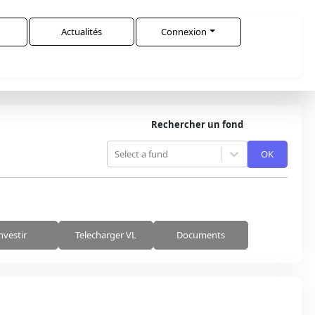
Actualités
Connexion
Rechercher un fond
Select a fund
OK
nvestir
Telecharger VL
Documents