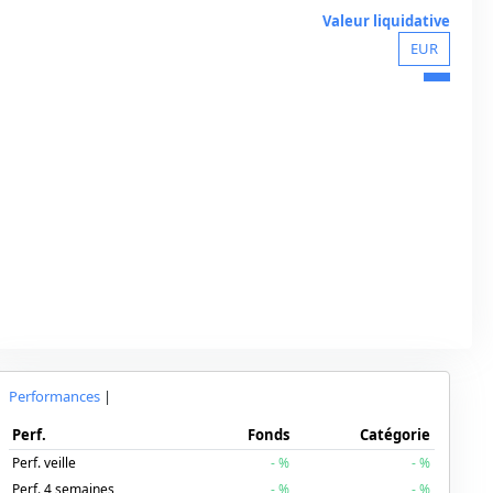
Valeur liquidative
EUR
Performances
|
Perf.
Fonds
Catégorie
Perf. veille
-
%
-
%
Perf. 4 semaines
-
%
-
%